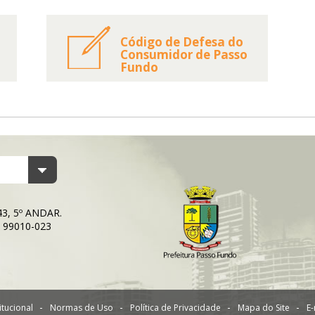
Código de Defesa do
Consumidor de Passo
Fundo
43, 5º ANDAR.
: 99010-023
itucional
Normas de Uso
Política de Privacidade
Mapa do Site
E-